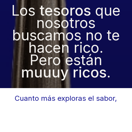
Los
tesoros
que
nosotros
buscamos no te
hacen rico.
Pero están
muuuy ricos
.
Cuanto más exploras el sabor,
más posibilidades descubres.
Por eso creamos recetas en
distintos formatos, listas para
retail o food service, con la misma